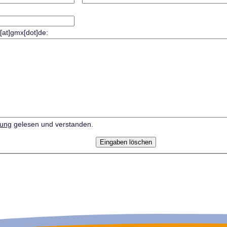
r[at]gmx[dot]de:
rung
gelesen und verstanden.