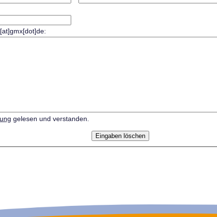
r[at]gmx[dot]de:
rung
gelesen und verstanden.