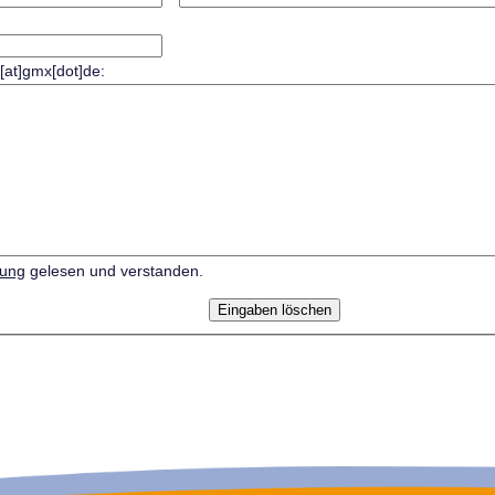
r[at]gmx[dot]de:
rung
gelesen und verstanden.