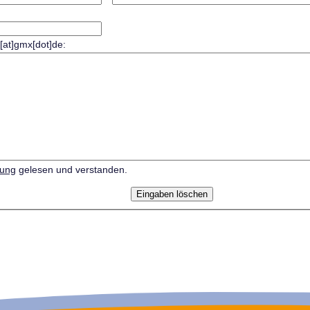
r[at]gmx[dot]de:
rung
gelesen und verstanden.