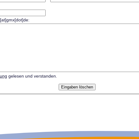
r[at]gmx[dot]de:
rung
gelesen und verstanden.