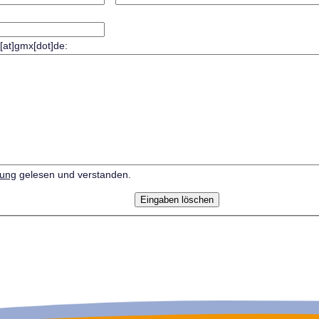
r[at]gmx[dot]de:
rung
gelesen und verstanden.