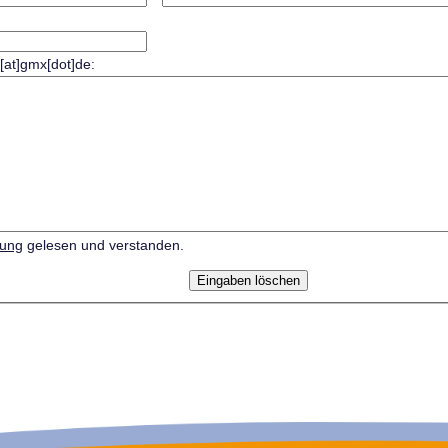
r[at]gmx[dot]de:
rung
gelesen und verstanden.