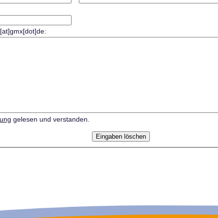
r[at]gmx[dot]de:
rung
gelesen und verstanden.