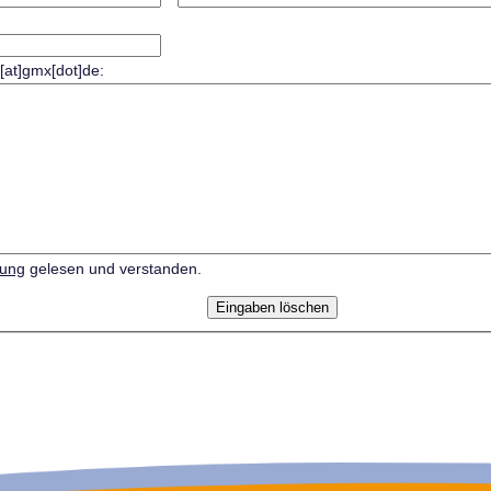
r[at]gmx[dot]de:
rung
gelesen und verstanden.