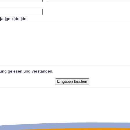
r[at]gmx[dot]de:
rung
gelesen und verstanden.