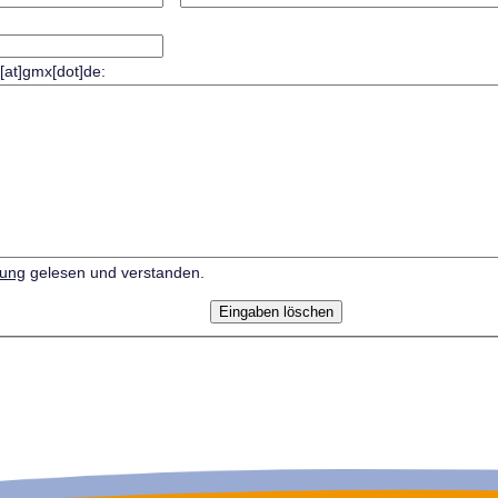
r[at]gmx[dot]de:
rung
gelesen und verstanden.