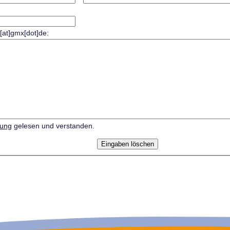
r[at]gmx[dot]de:
rung
gelesen und verstanden.