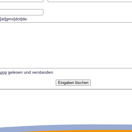
r[at]gmx[dot]de:
rung
gelesen und verstanden.