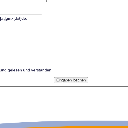
r[at]gmx[dot]de:
rung
gelesen und verstanden.