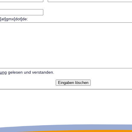
r[at]gmx[dot]de:
rung
gelesen und verstanden.