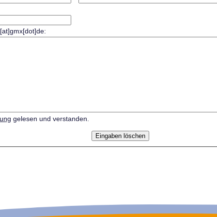
r[at]gmx[dot]de:
rung
gelesen und verstanden.