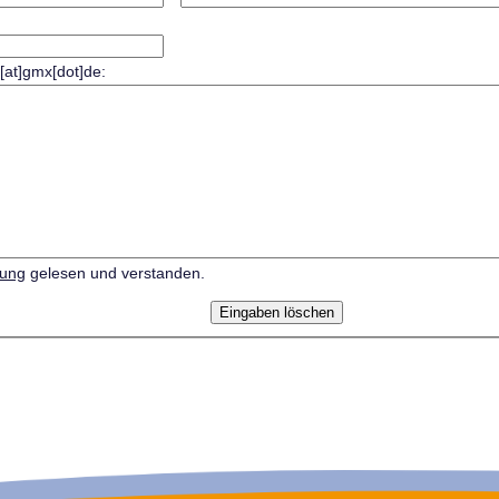
r[at]gmx[dot]de:
rung
gelesen und verstanden.