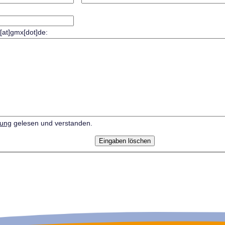
r[at]gmx[dot]de:
rung
gelesen und verstanden.