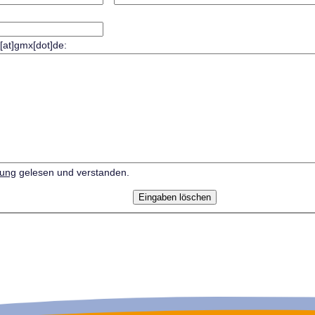
r[at]gmx[dot]de:
rung
gelesen und verstanden.