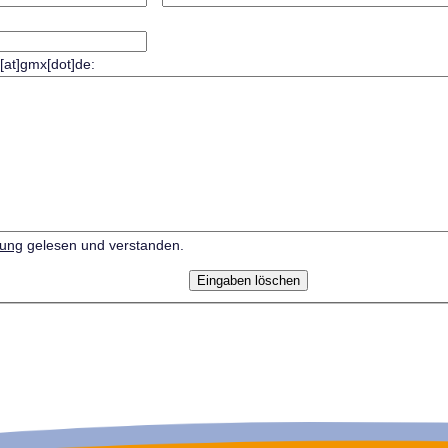
r[at]gmx[dot]de:
rung
gelesen und verstanden.