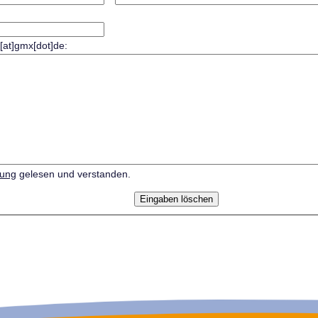
r[at]gmx[dot]de:
rung
gelesen und verstanden.