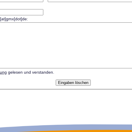
r[at]gmx[dot]de:
rung
gelesen und verstanden.