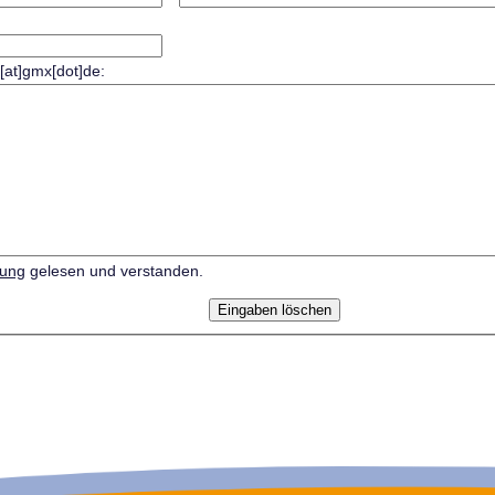
r[at]gmx[dot]de:
rung
gelesen und verstanden.