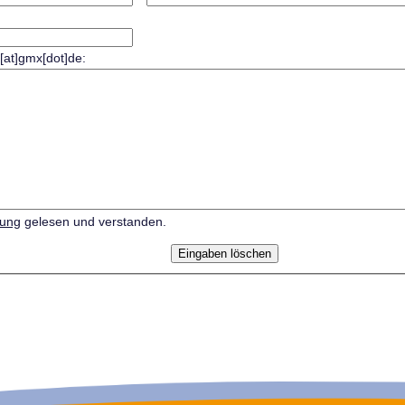
r[at]gmx[dot]de:
rung
gelesen und verstanden.