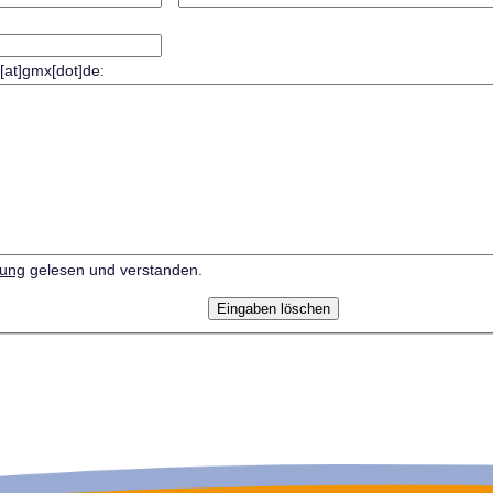
r[at]gmx[dot]de:
rung
gelesen und verstanden.