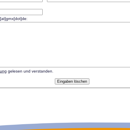
r[at]gmx[dot]de:
rung
gelesen und verstanden.