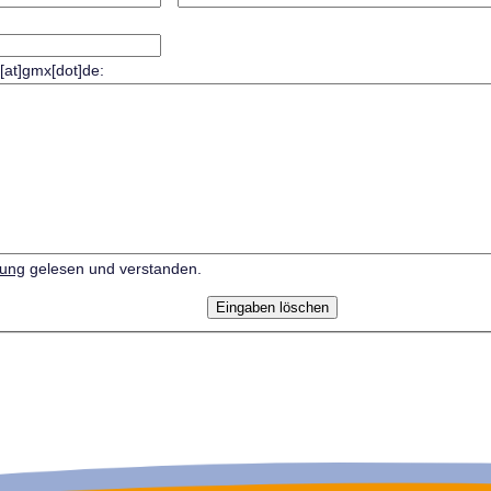
r[at]gmx[dot]de:
rung
gelesen und verstanden.