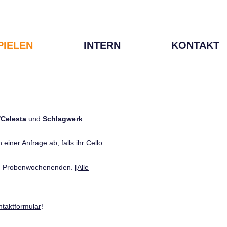
PIELEN
INTERN
KONTAKT
/Celesta
und
Schlagwerk
.
einer Anfrage ab, falls ihr Cello
den Probenwochenenden.
[Alle
ntaktformular
!