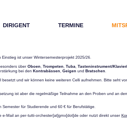
DIRIGENT
TERMINE
MITS
 Einstieg ist unser Wintersemesterprojekt 2025/26.
 besonders über
Oboen
,
Trompeten
,
Tuba
,
Tasteninstrument/Klavier
rstärkung bei den
Kontrabässen
,
Geigen
und
Bratschen
.
ll besetzt und wir können keine weiteren Celli aufnehmen. Bitte seht von 
ussetzung ist aber die regelmäßige Teilnahme an den Proben und an 
m Semester für Studierende und 60 € für Berufstätige.
e e-Mail an per-tutti-orchester[at]gmx[dot]de oder nutzt direkt unser
Ko