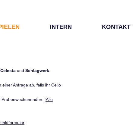
PIELEN
INTERN
KONTAKT
/Celesta
und
Schlagwerk
.
einer Anfrage ab, falls ihr Cello
den Probenwochenenden.
[Alle
ntaktformular
!