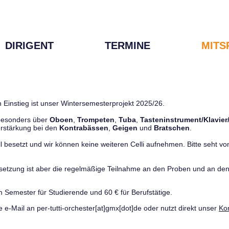
DIRIGENT
TERMINE
MITS
 Einstieg ist unser Wintersemesterprojekt 2025/26.
 besonders über
Oboen
,
Trompeten
,
Tuba
,
Tasteninstrument/Klavier
rstärkung bei den
Kontrabässen
,
Geigen
und
Bratschen
.
ll besetzt und wir können keine weiteren Celli aufnehmen. Bitte seht von 
ussetzung ist aber die regelmäßige Teilnahme an den Proben und an 
m Semester für Studierende und 60 € für Berufstätige.
e e-Mail an per-tutti-orchester[at]gmx[dot]de oder nutzt direkt unser
Ko