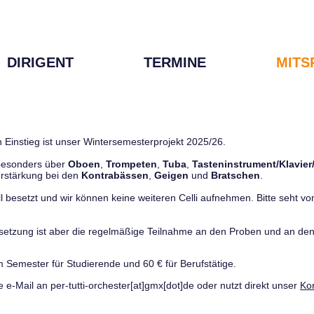
DIRIGENT
TERMINE
MITS
 Einstieg ist unser Wintersemesterprojekt 2025/26.
 besonders über
Oboen
,
Trompeten
,
Tuba
,
Tasteninstrument/Klavier
rstärkung bei den
Kontrabässen
,
Geigen
und
Bratschen
.
ll besetzt und wir können keine weiteren Celli aufnehmen. Bitte seht von 
ussetzung ist aber die regelmäßige Teilnahme an den Proben und an 
m Semester für Studierende und 60 € für Berufstätige.
e e-Mail an per-tutti-orchester[at]gmx[dot]de oder nutzt direkt unser
Ko