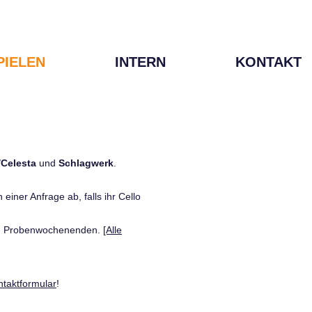
PIELEN
INTERN
KONTAKT
/Celesta
und
Schlagwerk
.
einer Anfrage ab, falls ihr Cello
den Probenwochenenden.
[Alle
ntaktformular
!