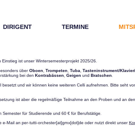
DIRIGENT
TERMINE
MITS
 Einstieg ist unser Wintersemesterprojekt 2025/26.
 besonders über
Oboen
,
Trompeten
,
Tuba
,
Tasteninstrument/Klavier
rstärkung bei den
Kontrabässen
,
Geigen
und
Bratschen
.
ll besetzt und wir können keine weiteren Celli aufnehmen. Bitte seht von 
ussetzung ist aber die regelmäßige Teilnahme an den Proben und an 
m Semester für Studierende und 60 € für Berufstätige.
e e-Mail an per-tutti-orchester[at]gmx[dot]de oder nutzt direkt unser
Ko