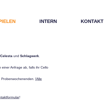
PIELEN
INTERN
KONTAKT
/Celesta
und
Schlagwerk
.
einer Anfrage ab, falls ihr Cello
den Probenwochenenden.
[Alle
ntaktformular
!