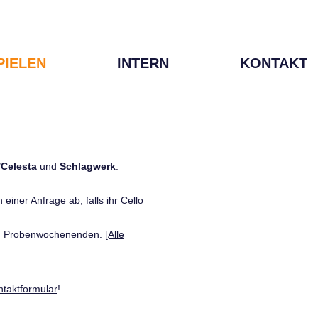
PIELEN
INTERN
KONTAKT
/Celesta
und
Schlagwerk
.
einer Anfrage ab, falls ihr Cello
den Probenwochenenden.
[Alle
ntaktformular
!