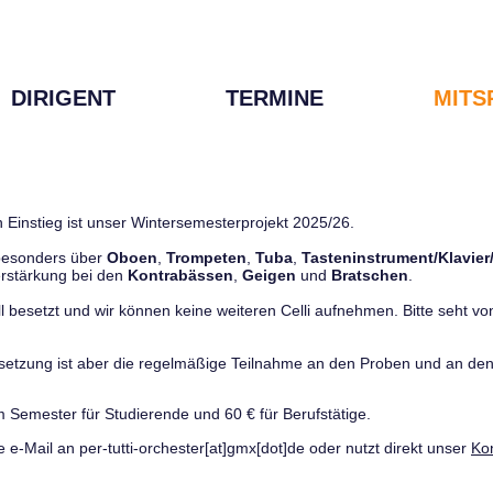
DIRIGENT
TERMINE
MITS
 Einstieg ist unser Wintersemesterprojekt 2025/26.
 besonders über
Oboen
,
Trompeten
,
Tuba
,
Tasteninstrument/Klavier
rstärkung bei den
Kontrabässen
,
Geigen
und
Bratschen
.
ll besetzt und wir können keine weiteren Celli aufnehmen. Bitte seht von 
ussetzung ist aber die regelmäßige Teilnahme an den Proben und an 
m Semester für Studierende und 60 € für Berufstätige.
e e-Mail an per-tutti-orchester[at]gmx[dot]de oder nutzt direkt unser
Ko