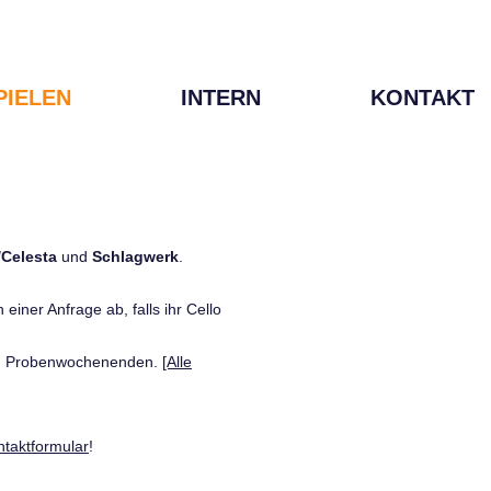
PIELEN
INTERN
KONTAKT
/Celesta
und
Schlagwerk
.
einer Anfrage ab, falls ihr Cello
den Probenwochenenden.
[Alle
ntaktformular
!