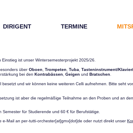
DIRIGENT
TERMINE
MITS
 Einstieg ist unser Wintersemesterprojekt 2025/26.
 besonders über
Oboen
,
Trompeten
,
Tuba
,
Tasteninstrument/Klavier
rstärkung bei den
Kontrabässen
,
Geigen
und
Bratschen
.
ll besetzt und wir können keine weiteren Celli aufnehmen. Bitte seht von 
ussetzung ist aber die regelmäßige Teilnahme an den Proben und an 
m Semester für Studierende und 60 € für Berufstätige.
e e-Mail an per-tutti-orchester[at]gmx[dot]de oder nutzt direkt unser
Ko