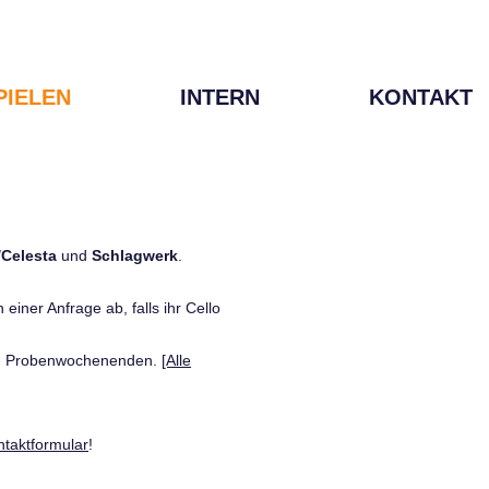
PIELEN
INTERN
KONTAKT
/Celesta
und
Schlagwerk
.
einer Anfrage ab, falls ihr Cello
den Probenwochenenden.
[Alle
ntaktformular
!