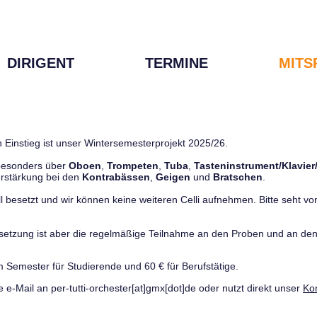
DIRIGENT
TERMINE
MITS
 Einstieg ist unser Wintersemesterprojekt 2025/26.
 besonders über
Oboen
,
Trompeten
,
Tuba
,
Tasteninstrument/Klavier
rstärkung bei den
Kontrabässen
,
Geigen
und
Bratschen
.
ll besetzt und wir können keine weiteren Celli aufnehmen. Bitte seht von 
ussetzung ist aber die regelmäßige Teilnahme an den Proben und an 
m Semester für Studierende und 60 € für Berufstätige.
e e-Mail an per-tutti-orchester[at]gmx[dot]de oder nutzt direkt unser
Ko