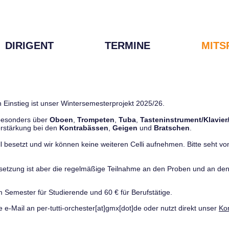
DIRIGENT
TERMINE
MITS
 Einstieg ist unser Wintersemesterprojekt 2025/26.
 besonders über
Oboen
,
Trompeten
,
Tuba
,
Tasteninstrument/Klavier
rstärkung bei den
Kontrabässen
,
Geigen
und
Bratschen
.
ll besetzt und wir können keine weiteren Celli aufnehmen. Bitte seht von 
ussetzung ist aber die regelmäßige Teilnahme an den Proben und an 
m Semester für Studierende und 60 € für Berufstätige.
e e-Mail an per-tutti-orchester[at]gmx[dot]de oder nutzt direkt unser
Ko