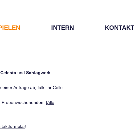
PIELEN
INTERN
KONTAKT
/Celesta
und
Schlagwerk
.
einer Anfrage ab, falls ihr Cello
den Probenwochenenden.
[Alle
ntaktformular
!