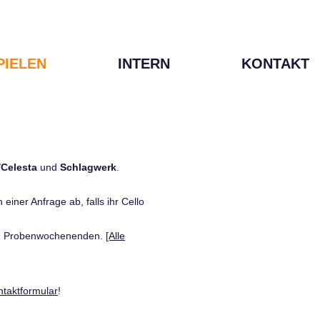
PIELEN
INTERN
KONTAKT
/Celesta
und
Schlagwerk
.
einer Anfrage ab, falls ihr Cello
den Probenwochenenden.
[Alle
ntaktformular
!