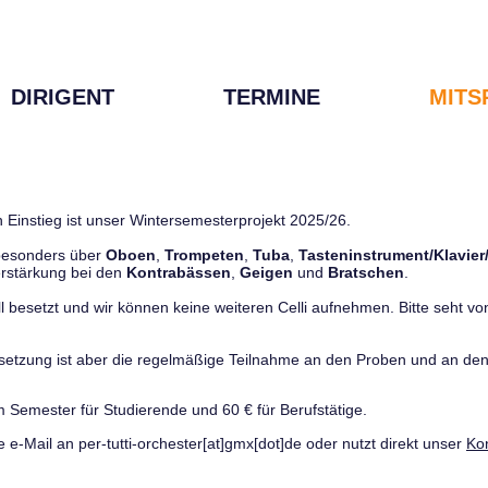
DIRIGENT
TERMINE
MITS
 Einstieg ist unser Wintersemesterprojekt 2025/26.
 besonders über
Oboen
,
Trompeten
,
Tuba
,
Tasteninstrument/Klavier
rstärkung bei den
Kontrabässen
,
Geigen
und
Bratschen
.
ll besetzt und wir können keine weiteren Celli aufnehmen. Bitte seht von 
ussetzung ist aber die regelmäßige Teilnahme an den Proben und an 
m Semester für Studierende und 60 € für Berufstätige.
e e-Mail an per-tutti-orchester[at]gmx[dot]de oder nutzt direkt unser
Ko