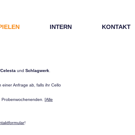
PIELEN
INTERN
KONTAKT
/Celesta
und
Schlagwerk
.
einer Anfrage ab, falls ihr Cello
den Probenwochenenden.
[Alle
ntaktformular
!