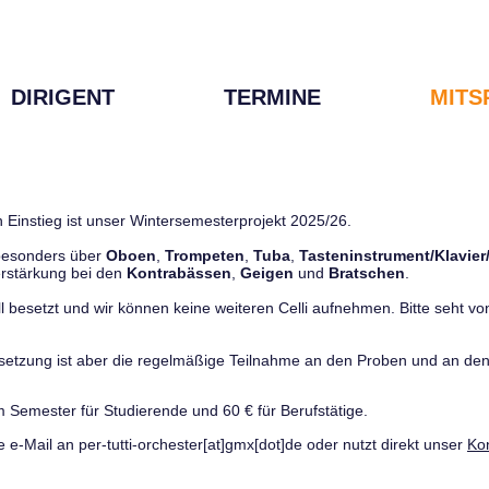
DIRIGENT
TERMINE
MITS
 Einstieg ist unser Wintersemesterprojekt 2025/26.
 besonders über
Oboen
,
Trompeten
,
Tuba
,
Tasteninstrument/Klavier
rstärkung bei den
Kontrabässen
,
Geigen
und
Bratschen
.
ll besetzt und wir können keine weiteren Celli aufnehmen. Bitte seht von 
ussetzung ist aber die regelmäßige Teilnahme an den Proben und an 
m Semester für Studierende und 60 € für Berufstätige.
e e-Mail an per-tutti-orchester[at]gmx[dot]de oder nutzt direkt unser
Ko