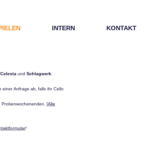
PIELEN
INTERN
KONTAKT
/Celesta
und
Schlagwerk
.
einer Anfrage ab, falls ihr Cello
den Probenwochenenden.
[Alle
ntaktformular
!