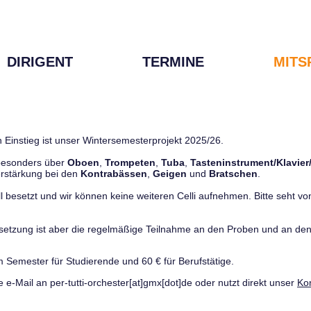
DIRIGENT
TERMINE
MITS
 Einstieg ist unser Wintersemesterprojekt 2025/26.
 besonders über
Oboen
,
Trompeten
,
Tuba
,
Tasteninstrument/Klavier
rstärkung bei den
Kontrabässen
,
Geigen
und
Bratschen
.
ll besetzt und wir können keine weiteren Celli aufnehmen. Bitte seht von 
ussetzung ist aber die regelmäßige Teilnahme an den Proben und an 
m Semester für Studierende und 60 € für Berufstätige.
e e-Mail an per-tutti-orchester[at]gmx[dot]de oder nutzt direkt unser
Ko