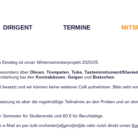
DIRIGENT
TERMINE
MITS
 Einstieg ist unser Wintersemesterprojekt 2025/26.
 besonders über
Oboen
,
Trompeten
,
Tuba
,
Tasteninstrument/Klavier
rstärkung bei den
Kontrabässen
,
Geigen
und
Bratschen
.
ll besetzt und wir können keine weiteren Celli aufnehmen. Bitte seht von 
ussetzung ist aber die regelmäßige Teilnahme an den Proben und an 
m Semester für Studierende und 60 € für Berufstätige.
e e-Mail an per-tutti-orchester[at]gmx[dot]de oder nutzt direkt unser
Ko