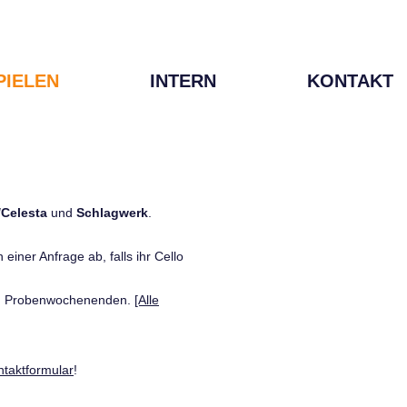
PIELEN
INTERN
KONTAKT
/Celesta
und
Schlagwerk
.
einer Anfrage ab, falls ihr Cello
den Probenwochenenden.
[Alle
ntaktformular
!