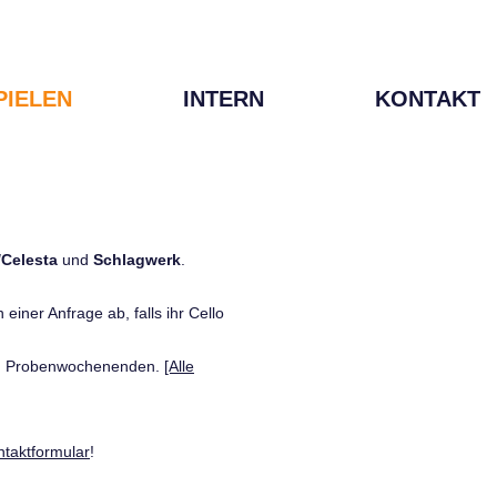
PIELEN
INTERN
KONTAKT
/Celesta
und
Schlagwerk
.
einer Anfrage ab, falls ihr Cello
den Probenwochenenden.
[Alle
ntaktformular
!