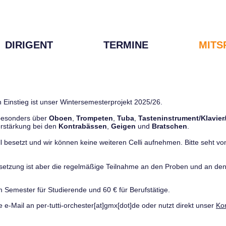
DIRIGENT
TERMINE
MITS
 Einstieg ist unser Wintersemesterprojekt 2025/26.
 besonders über
Oboen
,
Trompeten
,
Tuba
,
Tasteninstrument/Klavier
rstärkung bei den
Kontrabässen
,
Geigen
und
Bratschen
.
ll besetzt und wir können keine weiteren Celli aufnehmen. Bitte seht von 
ussetzung ist aber die regelmäßige Teilnahme an den Proben und an 
m Semester für Studierende und 60 € für Berufstätige.
e e-Mail an per-tutti-orchester[at]gmx[dot]de oder nutzt direkt unser
Ko