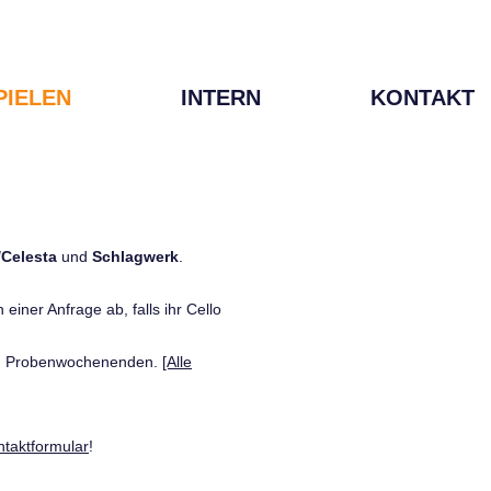
PIELEN
INTERN
KONTAKT
/Celesta
und
Schlagwerk
.
einer Anfrage ab, falls ihr Cello
den Probenwochenenden.
[Alle
ntaktformular
!