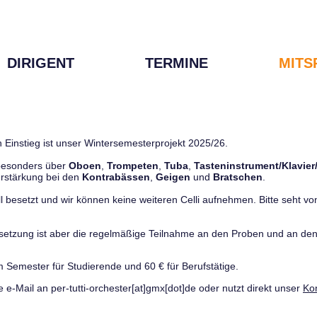
DIRIGENT
TERMINE
MITS
 Einstieg ist unser Wintersemesterprojekt 2025/26.
 besonders über
Oboen
,
Trompeten
,
Tuba
,
Tasteninstrument/Klavier
rstärkung bei den
Kontrabässen
,
Geigen
und
Bratschen
.
ll besetzt und wir können keine weiteren Celli aufnehmen. Bitte seht von 
ussetzung ist aber die regelmäßige Teilnahme an den Proben und an 
m Semester für Studierende und 60 € für Berufstätige.
e e-Mail an per-tutti-orchester[at]gmx[dot]de oder nutzt direkt unser
Ko