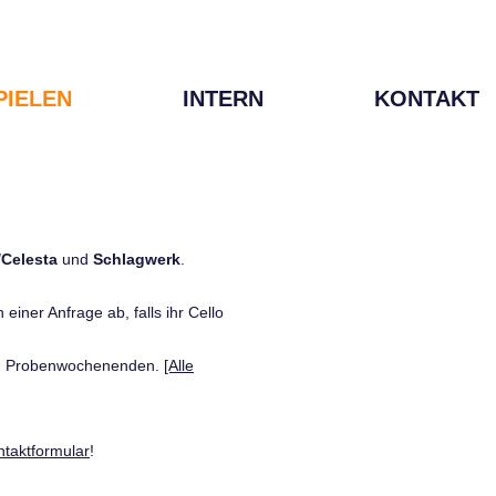
PIELEN
INTERN
KONTAKT
/Celesta
und
Schlagwerk
.
einer Anfrage ab, falls ihr Cello
den Probenwochenenden.
[Alle
ntaktformular
!