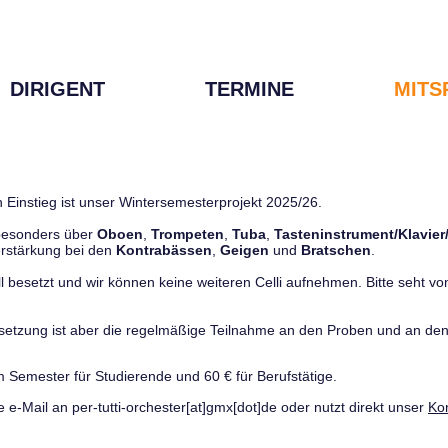
DIRIGENT
TERMINE
MITS
 Einstieg ist unser Wintersemesterprojekt 2025/26.
 besonders über
Oboen
,
Trompeten
,
Tuba
,
Tasteninstrument/Klavier
rstärkung bei den
Kontrabässen
,
Geigen
und
Bratschen
.
ll besetzt und wir können keine weiteren Celli aufnehmen. Bitte seht von 
ussetzung ist aber die regelmäßige Teilnahme an den Proben und an 
m Semester für Studierende und 60 € für Berufstätige.
e e-Mail an per-tutti-orchester[at]gmx[dot]de oder nutzt direkt unser
Ko