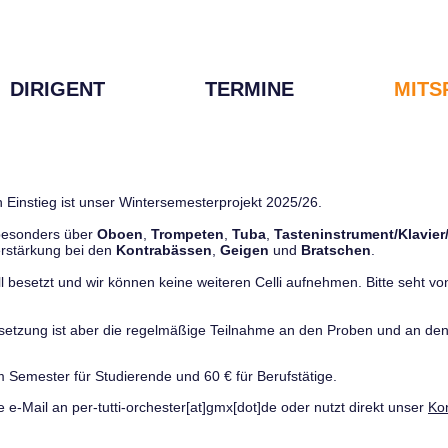
DIRIGENT
TERMINE
MITS
 Einstieg ist unser Wintersemesterprojekt 2025/26.
 besonders über
Oboen
,
Trompeten
,
Tuba
,
Tasteninstrument/Klavier
rstärkung bei den
Kontrabässen
,
Geigen
und
Bratschen
.
ll besetzt und wir können keine weiteren Celli aufnehmen. Bitte seht von 
ussetzung ist aber die regelmäßige Teilnahme an den Proben und an 
m Semester für Studierende und 60 € für Berufstätige.
e e-Mail an per-tutti-orchester[at]gmx[dot]de oder nutzt direkt unser
Ko