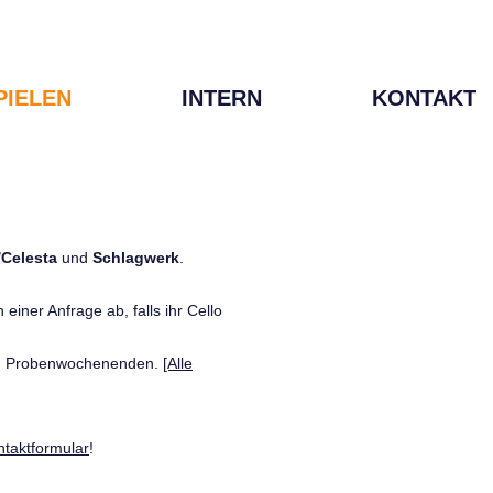
PIELEN
INTERN
KONTAKT
/Celesta
und
Schlagwerk
.
einer Anfrage ab, falls ihr Cello
den Probenwochenenden.
[Alle
ntaktformular
!