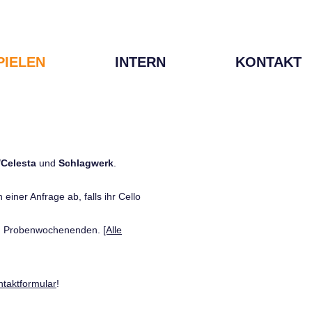
PIELEN
INTERN
KONTAKT
/Celesta
und
Schlagwerk
.
einer Anfrage ab, falls ihr Cello
den Probenwochenenden.
[Alle
ntaktformular
!