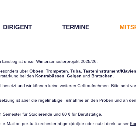
DIRIGENT
TERMINE
MITS
 Einstieg ist unser Wintersemesterprojekt 2025/26.
 besonders über
Oboen
,
Trompeten
,
Tuba
,
Tasteninstrument/Klavier
rstärkung bei den
Kontrabässen
,
Geigen
und
Bratschen
.
ll besetzt und wir können keine weiteren Celli aufnehmen. Bitte seht von 
ussetzung ist aber die regelmäßige Teilnahme an den Proben und an 
m Semester für Studierende und 60 € für Berufstätige.
e e-Mail an per-tutti-orchester[at]gmx[dot]de oder nutzt direkt unser
Ko