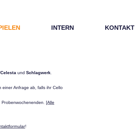
PIELEN
INTERN
KONTAKT
/Celesta
und
Schlagwerk
.
einer Anfrage ab, falls ihr Cello
den Probenwochenenden.
[Alle
ntaktformular
!