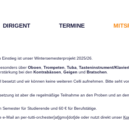
DIRIGENT
TERMINE
MITS
 Einstieg ist unser Wintersemesterprojekt 2025/26.
 besonders über
Oboen
,
Trompeten
,
Tuba
,
Tasteninstrument/Klavier
rstärkung bei den
Kontrabässen
,
Geigen
und
Bratschen
.
ll besetzt und wir können keine weiteren Celli aufnehmen. Bitte seht von 
ussetzung ist aber die regelmäßige Teilnahme an den Proben und an 
m Semester für Studierende und 60 € für Berufstätige.
e e-Mail an per-tutti-orchester[at]gmx[dot]de oder nutzt direkt unser
Ko