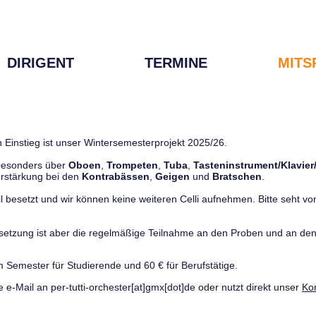
DIRIGENT
TERMINE
MITS
 Einstieg ist unser Wintersemesterprojekt 2025/26.
 besonders über
Oboen
,
Trompeten
,
Tuba
,
Tasteninstrument/Klavier
rstärkung bei den
Kontrabässen
,
Geigen
und
Bratschen
.
ll besetzt und wir können keine weiteren Celli aufnehmen. Bitte seht von 
ussetzung ist aber die regelmäßige Teilnahme an den Proben und an 
m Semester für Studierende und 60 € für Berufstätige.
e e-Mail an per-tutti-orchester[at]gmx[dot]de oder nutzt direkt unser
Ko