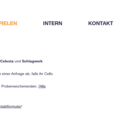
PIELEN
INTERN
KONTAKT
/Celesta
und
Schlagwerk
.
einer Anfrage ab, falls ihr Cello
den Probenwochenenden.
[Alle
ntaktformular
!