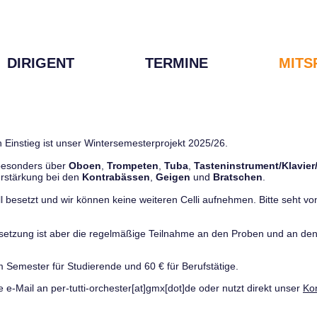
DIRIGENT
TERMINE
MITS
 Einstieg ist unser Wintersemesterprojekt 2025/26.
 besonders über
Oboen
,
Trompeten
,
Tuba
,
Tasteninstrument/Klavier
rstärkung bei den
Kontrabässen
,
Geigen
und
Bratschen
.
ll besetzt und wir können keine weiteren Celli aufnehmen. Bitte seht von 
ussetzung ist aber die regelmäßige Teilnahme an den Proben und an 
m Semester für Studierende und 60 € für Berufstätige.
e e-Mail an per-tutti-orchester[at]gmx[dot]de oder nutzt direkt unser
Ko