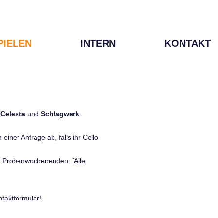
PIELEN
INTERN
KONTAKT
/Celesta
und
Schlagwerk
.
einer Anfrage ab, falls ihr Cello
den Probenwochenenden.
[Alle
ntaktformular
!