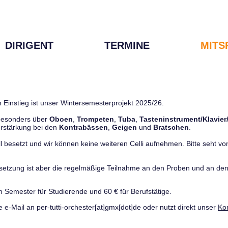
DIRIGENT
TERMINE
MITS
 Einstieg ist unser Wintersemesterprojekt 2025/26.
 besonders über
Oboen
,
Trompeten
,
Tuba
,
Tasteninstrument/Klavier
rstärkung bei den
Kontrabässen
,
Geigen
und
Bratschen
.
ll besetzt und wir können keine weiteren Celli aufnehmen. Bitte seht von 
ussetzung ist aber die regelmäßige Teilnahme an den Proben und an 
m Semester für Studierende und 60 € für Berufstätige.
e e-Mail an per-tutti-orchester[at]gmx[dot]de oder nutzt direkt unser
Ko