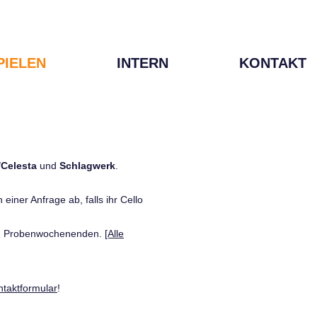
PIELEN
INTERN
KONTAKT
/Celesta
und
Schlagwerk
.
einer Anfrage ab, falls ihr Cello
den Probenwochenenden.
[Alle
ntaktformular
!