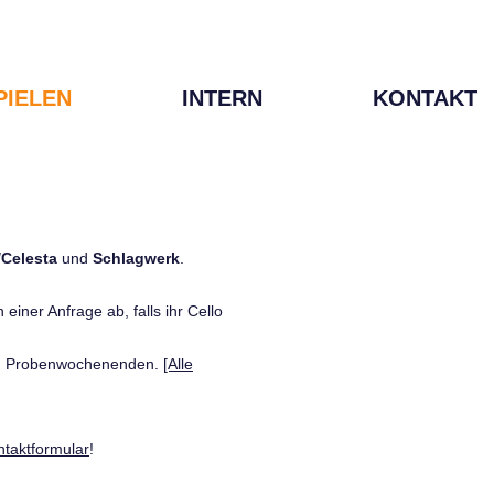
PIELEN
INTERN
KONTAKT
/Celesta
und
Schlagwerk
.
einer Anfrage ab, falls ihr Cello
den Probenwochenenden.
[Alle
ntaktformular
!