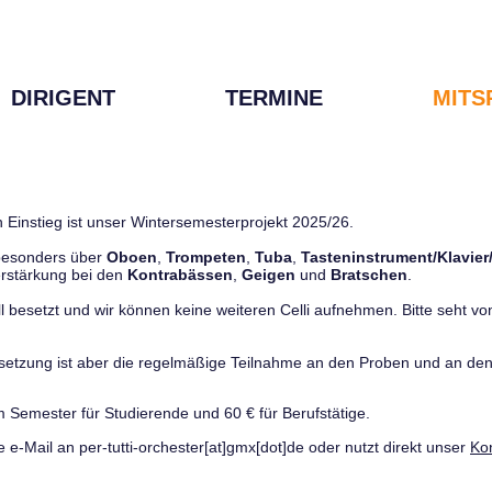
DIRIGENT
TERMINE
MITS
 Einstieg ist unser Wintersemesterprojekt 2025/26.
 besonders über
Oboen
,
Trompeten
,
Tuba
,
Tasteninstrument/Klavier
rstärkung bei den
Kontrabässen
,
Geigen
und
Bratschen
.
ll besetzt und wir können keine weiteren Celli aufnehmen. Bitte seht von 
ussetzung ist aber die regelmäßige Teilnahme an den Proben und an 
m Semester für Studierende und 60 € für Berufstätige.
e e-Mail an per-tutti-orchester[at]gmx[dot]de oder nutzt direkt unser
Ko