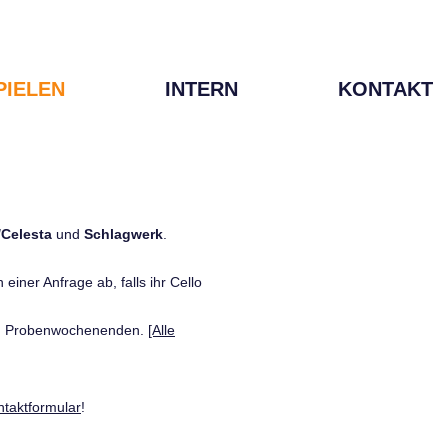
PIELEN
INTERN
KONTAKT
/Celesta
und
Schlagwerk
.
einer Anfrage ab, falls ihr Cello
den Probenwochenenden.
[Alle
ntaktformular
!