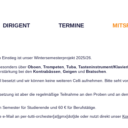
DIRIGENT
TERMINE
MITS
 Einstieg ist unser Wintersemesterprojekt 2025/26.
 besonders über
Oboen
,
Trompeten
,
Tuba
,
Tasteninstrument/Klavier
rstärkung bei den
Kontrabässen
,
Geigen
und
Bratschen
.
ll besetzt und wir können keine weiteren Celli aufnehmen. Bitte seht von 
ussetzung ist aber die regelmäßige Teilnahme an den Proben und an 
m Semester für Studierende und 60 € für Berufstätige.
e e-Mail an per-tutti-orchester[at]gmx[dot]de oder nutzt direkt unser
Ko